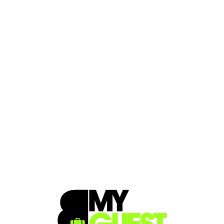
Loa
din
g...