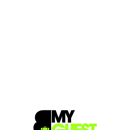
Loa
din
g...