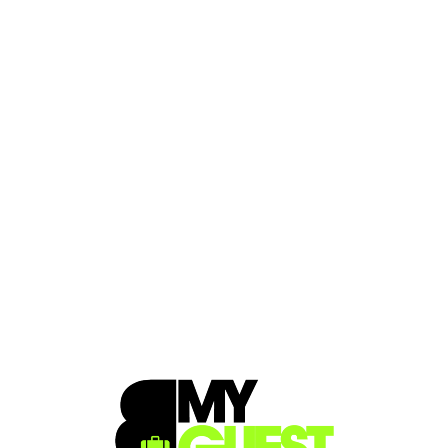
Loa
din
g...